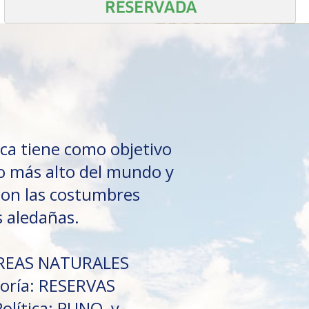
aca tiene como objetivo
go más alto del mundo y
con las costumbres
s aledañas.
 ÁREAS NATURALES
oría: RESERVAS
olítica: PUNO, y