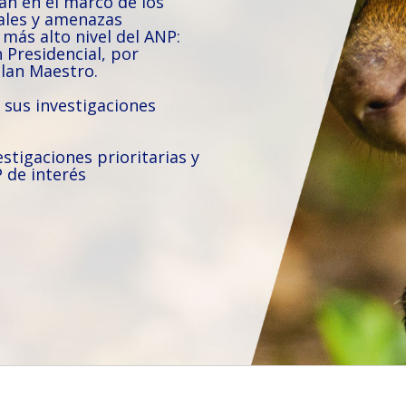
can en el marco de los
ales y amenazas
más alto nivel del ANP:
 Presidencial, por
lan Maestro.
 sus investigaciones
estigaciones prioritarias y
P de interés