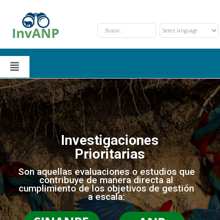
Skip
to
content
Toggle
Navigation
Secciones
Solicitud y Trámite
Nosotros
Investigaciones
Prioritarias
Oportunidades de Financiamiento
Eventos
Son aquellas evaluaciones o estudios que
contribuye de manera directa al
cumplimiento de los objetivos de gestión
Investigaciones Prioritarias
Contáctanos
a escala: