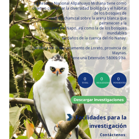
La Reserva Nacional Allpahuayo Mishana tiene como
objetivo conservar la diversidad biológica y el hábitat
de los bosques de
varillal y chamizal sobre la arena blanca que
pertenecen a la
Ecorregión del Napo, así como la de los bosques
inundables
aledaños de la cuenca del río Nanay.
Se ubica en el departamento de Loreto, provincia de
Maynas.
Tiene una Extensión: 58069.9 ha.
Facilidades para la
investigación
Contáctenos: