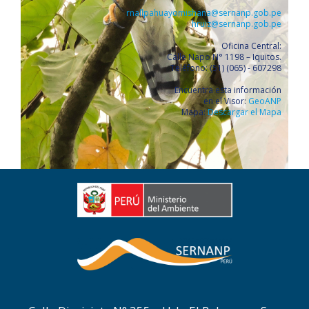
rnallpahuayomishana@sernanp.gob.pe
hruiz@sernanp.gob.pe
Oficina Central:
Calle Napo N° 1198 – Iquitos.
Teléfono: (51) (065) - 607298
Encuentra esta información
en el Visor:
GeoANP
Mapa:
Descargar el Mapa