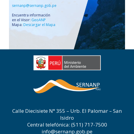
sernanp@sernanp.gob.pe
Encuentra información
en el Visor:
GeoANP
Mapa:
Descargar el Mapa
Calle Diecisiete N° 355 – Urb. El Palomar – San
Isidro
Central telefónica: (511) 717-7500
info@sernanp.gob.pe