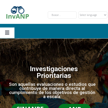
Skip
to
content
Toggle
Navigation
Secciones
Solicitud y Trámite
Nosotros
Investigaciones
Prioritarias
Oportunidades de Financiamiento
Eventos
Son aquellas evaluaciones o estudios que
contribuye de manera directa al
cumplimiento de los objetivos de gestión
Investigaciones Prioritarias
Contáctanos
a escala: