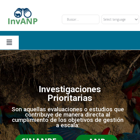
Skip
to
content
Toggle
Navigation
Secciones
Solicitud y Trámite
Nosotros
Investigaciones
Prioritarias
Oportunidades de Financiamiento
Eventos
Son aquellas evaluaciones o estudios que
contribuye de manera directa al
cumplimiento de los objetivos de gestión
Investigaciones Prioritarias
Contáctanos
a escala: