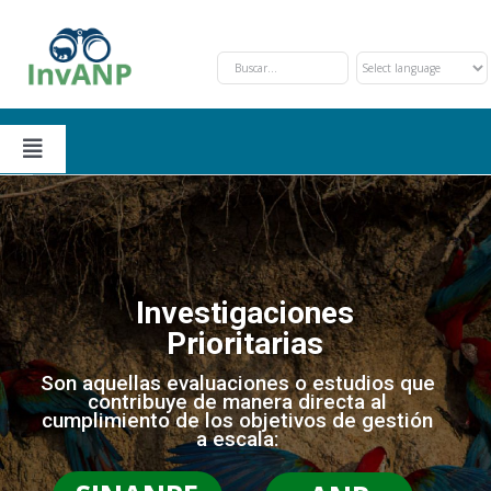
Skip
to
content
Toggle
Navigation
Secciones
Solicitud y Trámite
Nosotros
Investigaciones
Prioritarias
Oportunidades de Financiamiento
Eventos
Son aquellas evaluaciones o estudios que
contribuye de manera directa al
cumplimiento de los objetivos de gestión
Investigaciones Prioritarias
Contáctanos
a escala: