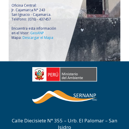
Oficina Central:
Jr. Cajamarca N° 243
San Ignacio - Cajamarca.
Teléfono: (076) - 437457
Encuentra esta información
en el Visor:
GeoANP
Mapa:
Descargar el Mapa
Calle Diecisiete N° 355 – Urb. El Palomar – San
Isidro