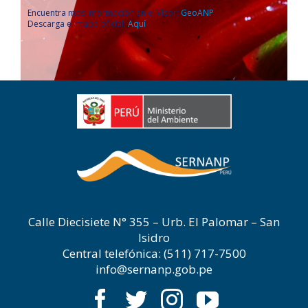
Encuentra más información en el Visor:
GeoANP
Descarga el mapa oficial:
Aquí
Calle Diecisiete N° 355 – Urb. El Palomar – San
Isidro
Central telefónica: (511) 717-7500
info@sernanp.gob.pe