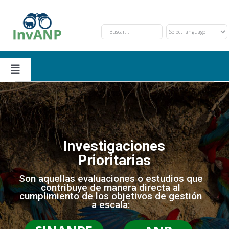
Skip
to
content
Toggle
Navigation
Secciones
Solicitud y Trámite
Nosotros
Investigaciones
Prioritarias
Oportunidades de Financiamiento
Eventos
Son aquellas evaluaciones o estudios que
contribuye de manera directa al
cumplimiento de los objetivos de gestión
Investigaciones Prioritarias
Contáctanos
a escala: