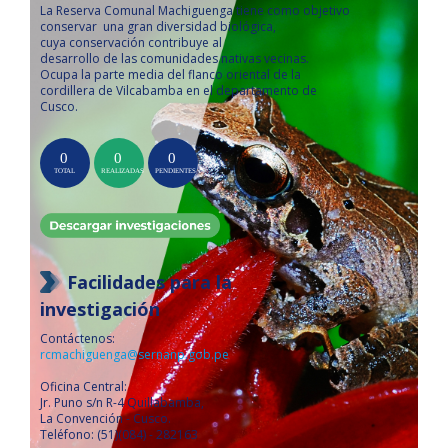
La Reserva Comunal Machiguenga tiene como objetivo
conservar una gran diversidad biológica,
cuya conservación contribuye al
desarrollo de las comunidades nativas vecinas.
Ocupa la parte media del flanco oriental de la
cordillera de Vilcabamba en el departamento de
Cusco.
Facilidades para la
investigación
Contáctenos:
rcmachiguenga@sernanp.gob.pe
Oficina Central:
Jr. Puno s/n R-4 Quillabamba,
La Convención - Cusco.
Teléfono: (51)(084) - 282163