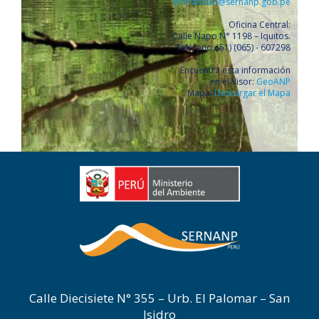
emirandao@sernanp.gob.pe
Oficina Central:
Calle Napo N° 1198 – Iquitos.
Teléfono: (51) (065) - 607298
Encuentra esta información
en el Visor:
GeoANP
Mapa:
Descargar el Mapa
Calle Diecisiete N° 355 – Urb. El Palomar – San
Isidro