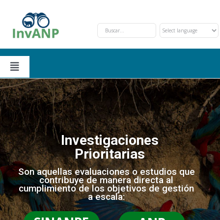
Skip
to
content
Toggle
Navigation
Secciones
Solicitud y Trámite
Nosotros
Investigaciones
Prioritarias
Oportunidades de Financiamiento
Eventos
Son aquellas evaluaciones o estudios que
contribuye de manera directa al
cumplimiento de los objetivos de gestión
Investigaciones Prioritarias
Contáctanos
a escala: