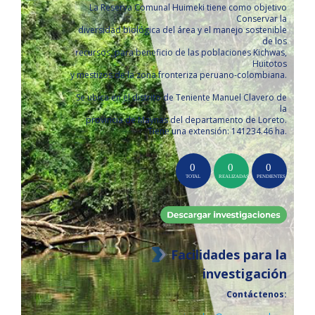
La Reserva Comunal Huimeki tiene como objetivo
Conservar la
diversidad biológica del área y el manejo sostenible
de los
recursos, para beneficio de las poblaciones Kichwas,
Huitotos
y mestizos de la zona fronteriza peruano-colombiana.
Se ubica en el distrito de Teniente Manuel Clavero de
la
provincia de Maynas del departamento de Loreto.
Tiene una extensión: 141234.46 ha.
Facilidades para la
investigación
Contáctenos: