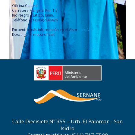
Oficina Central:
Carretera Marginal Km. 1.5,
Río Negro - Satipo, Junín.
Teléfono: (51)(064)-546425
Encuentra más información en el Visor:
GeoANP
Descarga el mapa oficial:
Aquí
Calle Diecisiete N° 355 – Urb. El Palomar – San
Isidro