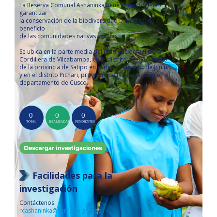
La Reserva Comunal Asháninka tiene como objetivo
garantizar
la conservación de la biodiversidad biológica, en
beneficio
de las comunidades nativas vecinas.
Se ubica en la parte media del lado occidental de la
Cordillera de Vilcabamba, en el distrito de Río Tambo
de la provincia de Satipo en el departamento de Junín
y en el distrito Pichari, provincia de la Convención en el
departamento de Cusco.
Facilidades para la
investigación
Contáctenos:
rcashaninka@sernanp.gob.pe