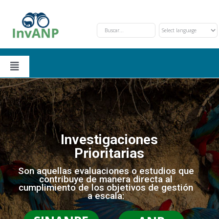
Skip
to
content
Toggle
Navigation
Secciones
Solicitud y Trámite
Nosotros
Investigaciones
Prioritarias
Oportunidades de Financiamiento
Eventos
Son aquellas evaluaciones o estudios que
contribuye de manera directa al
cumplimiento de los objetivos de gestión
Investigaciones Prioritarias
Contáctanos
a escala: