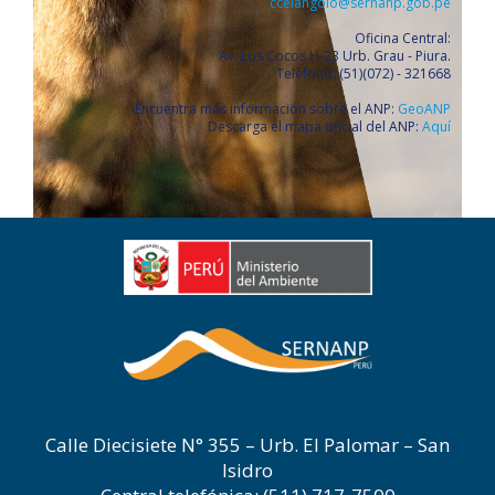
ccelangolo@sernanp.gob.pe
Oficina Central:
Av. Los Cocos H-23 Urb. Grau - Piura.
Teléfono: (51)(072) - 321668
Encuentra más información sobre el ANP:
GeoANP
Descarga el mapa oficial del ANP:
Aquí
Calle Diecisiete N° 355 – Urb. El Palomar – San
Isidro