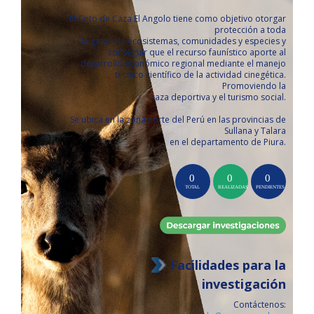
El Coto de Caza El Angolo tiene como objetivo otorgar
protección a toda
la gama de ecosistemas, comunidades y especies y
conseguir que el recurso faunístico aporte al
desarrollo económico regional mediante el manejo
técnico científico de la actividad cinegética.
Promoviendo la
caza deportiva y el turismo social.
Se ubica en la zona norte del Perú en las provincias de
Sullana y Talara
en el departamento de Piura.
Facilidades para la
investigación
Contáctenos: