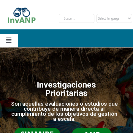
Skip
to
content
Toggle
Navigation
Secciones
Solicitud y Trámite
Nosotros
Investigaciones
Prioritarias
Oportunidades de Financiamiento
Eventos
Son aquellas evaluaciones o estudios que
contribuye de manera directa al
cumplimiento de los objetivos de gestión
Investigaciones Prioritarias
Contáctanos
a escala: