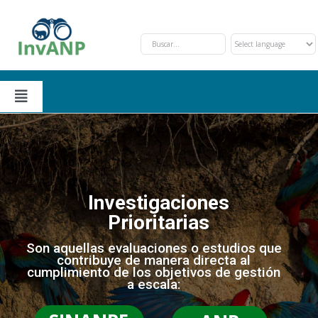
Skip
to
content
Toggle
Navigation
Secciones
Solicitud y Trámite
Nosotros
Investigaciones
Prioritarias
Oportunidades de Financiamiento
Eventos
Son aquellas evaluaciones o estudios que
contribuye de manera directa al
cumplimiento de los objetivos de gestión
Investigaciones Prioritarias
Contáctanos
a escala: