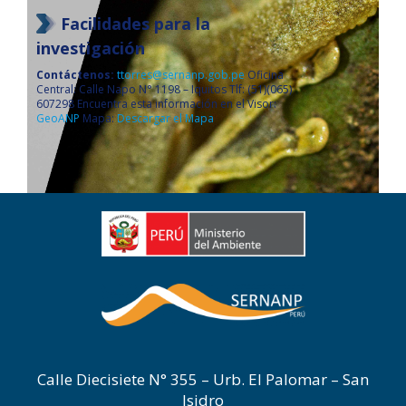
Facilidades para la
investigación
Contáctenos:
ttorres@sernanp.gob.pe
Oficina
Central: Calle Napo N° 1198 – Iquitos Tlf: (51)(065)
607298 Encuentra esta información en el Visor:
GeoANP
Mapa:
Descargar el Mapa
Calle Diecisiete N° 355 – Urb. El Palomar – San
Isidro