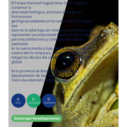
El Parque Nacional Yaguas tiene como objetivo
conservar la
diversidad biológica, procesos ecológicos y
formaciones
geológicas existentes en la cuenca del ríos Yaguas,
que
nace en la selva baja sin conexión a los Andes; y por
representar una importante fuente de fauna ictiológica
para las poblaciones y comunidades nativas
asentadas
en la cuenca media y baja del río Putumayo y en la
cuenca del río Ampiyacu, y por su contribución a
mitigar los efectos del cambio climático a escala
global.
En la provincia de Mariscal Cáceres, en el
departamento de San Martín.
Tiene una extensión: 868927.84 ha.