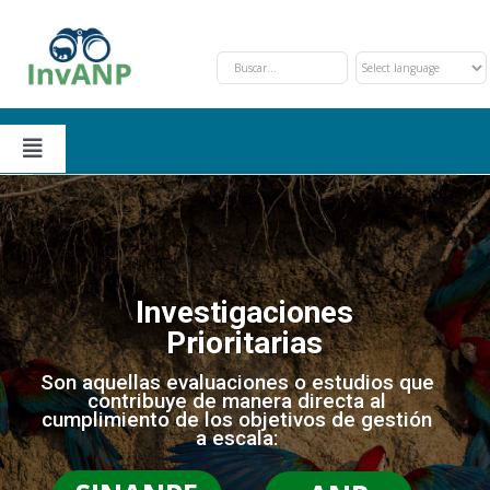
Skip
to
content
Toggle
Navigation
Secciones
Solicitud y Trámite
Nosotros
Investigaciones
Prioritarias
Oportunidades de Financiamiento
Eventos
Son aquellas evaluaciones o estudios que
contribuye de manera directa al
cumplimiento de los objetivos de gestión
Investigaciones Prioritarias
Contáctanos
a escala: