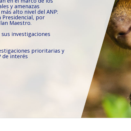
can en el marco de los
ales y amenazas
más alto nivel del ANP:
 Presidencial, por
lan Maestro.
 sus investigaciones
estigaciones prioritarias y
P de interés