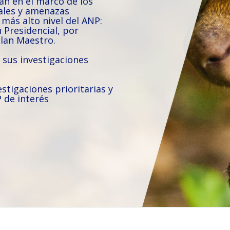
can en el marco de los
ales y amenazas
más alto nivel del ANP:
 Presidencial, por
lan Maestro.
 sus investigaciones
estigaciones prioritarias y
P de interés